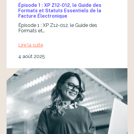
Q
u
Épisode 1 : XP Z12-012, le Guide des
u
n
Formats et Statuts Essentiels de la
a
e
Facture Électronique
n
T
d
r
Épisode 1 : XP Z12-012, le Guide des
v
a
Formats et…
o
n
s
s
Lire la suite
S
i
:
y
t
É
s
i
4 août 2025
p
t
o
i
è
n
s
m
e
o
e
n
d
s
D
e
P
o
1
a
u
:
r
c
X
l
e
P
e
u
Z
n
r
1
t
2
a
-
u