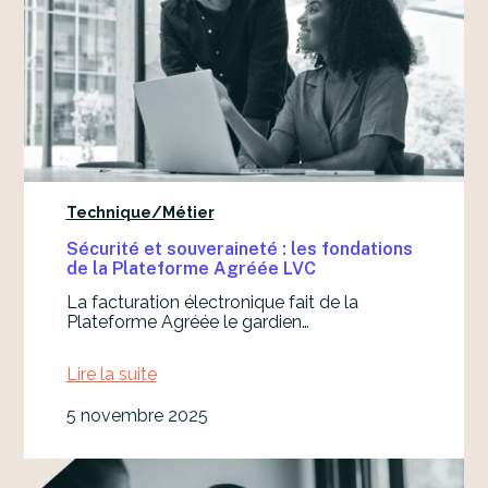
é
r
a
b
i
l
i
t
é
e
n
Technique/Métier
t
r
Sécurité et souveraineté : les fondations
e
de la Plateforme Agréée LVC
P
l
La facturation électronique fait de la
a
Plateforme Agréée le gardien…
t
e
Lire la suite
f
:
o
S
r
5 novembre 2025
é
m
c
e
u
s