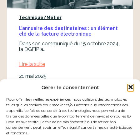
0
x
1
P
2
l
Technique/Métier
,
a
l
t
L’annuaire des destinataires : un élément
e
e
clé de la facture électronique
G
f
u
o
Dans son communiqué du 15 octobre 2024,
i
r
la DGFiP a…
d
m
e
e
Lire la suite
d
s
:
e
L
s
21 mai 2025
’
F
a
o
Gérer le consentement
n
r
Actualités de la FE
n
m
Pour offrir les meilleures expériences, nous utilisons des technologies
Actualités de la Plateforme Agréée LVC
u
a
telles que les cookies pour stocker et/ou accéder aux informations des
Événements
a
t
appareils. Le fait de consentir à ces technologies nous permettra de
Technique/Métier
i
s
traiter des données telles que le comportement de navigation ou les ID
r
e
uniques sur ce site. Le fait de ne pas consentir ou de retirer son
e
t
consentement peut avoir un effet négatif sur certaines caractéristiques
d
S
et fonctions.
e
t