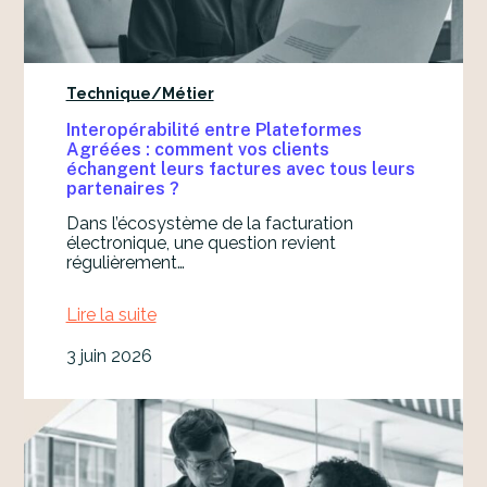
Technique/Métier
Interopérabilité entre Plateformes
Agréées : comment vos clients
échangent leurs factures avec tous leurs
partenaires ?
Dans l’écosystème de la facturation
électronique, une question revient
régulièrement…
Lire la suite
:
I
3 juin 2026
n
t
e
r
o
p