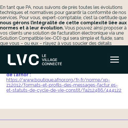
En tant que PA, nous suivons de près toutes les évolutions
techniques et normatives pour garantir la conformité de nos
services. Pour vous, expert-comptable, c’est la certitude que
nous gérons l’intégralité de cette complexité liée aux
normes et à leur évolution.
Vous pouvez ainsi proposer à
vos clients une solution de facturation électronique via une
Solution Compatible (ex-OD) qui sera simple et fluide, sans
que vous – ou eux – n’ayez à vous soucier des détails
techniques.
Aller
au
Retrouver le pdf de la z12-012 sur le site officiel
contenu
de l’afnor :
https://www.boutique.afnor.org/fr-fr/norme/xp-
z12012/formats-et-profils-des-messages-factur es-
et-statuts-de-cycle-de-vie-constit/fa212486/444122