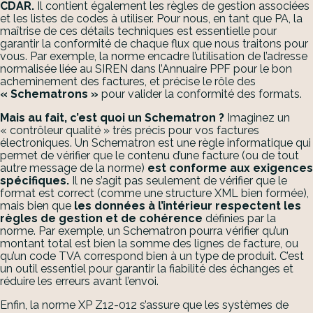
CDAR.
Il contient également les règles de gestion associées
et les listes de codes à utiliser. Pour nous, en tant que PA, la
maîtrise de ces détails techniques est essentielle pour
garantir la conformité de chaque flux que nous traitons pour
vous. Par exemple, la norme encadre l’utilisation de l’adresse
normalisée liée au SIREN dans l’Annuaire PPF pour le bon
acheminement des factures, et précise le rôle des
« Schematrons »
pour valider la conformité des formats.
Mais au fait, c’est quoi un Schematron ?
Imaginez un
« contrôleur qualité » très précis pour vos factures
électroniques. Un Schematron est une règle informatique qui
permet de vérifier que le contenu d’une facture (ou de tout
autre message de la norme)
est conforme aux exigences
spécifiques.
Il ne s’agit pas seulement de vérifier que le
format est correct (comme une structure XML bien formée),
mais bien que
les données à l’intérieur respectent les
règles de gestion et de cohérence
définies par la
norme. Par exemple, un Schematron pourra vérifier qu’un
montant total est bien la somme des lignes de facture, ou
qu’un code TVA correspond bien à un type de produit. C’est
un outil essentiel pour garantir la fiabilité des échanges et
réduire les erreurs avant l’envoi.
Enfin, la norme XP Z12-012 s’assure que les systèmes de