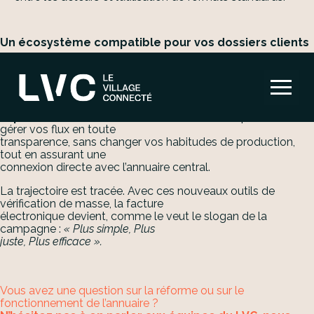
Un écosystème compatible pour vos dossiers clients
Pour faciliter cette transition au sein de votre cabinet, la
Plateforme Agréée LVC
s’appuie sur des solutions que vous utilisez déjà.
La
Aller
compatibilité totale avec Mon
au
Expert en Gestion (MEG) et I-suite de ACD
permet de
contenu
gérer vos flux en toute
transparence, sans changer vos habitudes de production,
tout en assurant une
connexion directe avec l’annuaire central.
La trajectoire est tracée. Avec ces nouveaux outils de
vérification de masse, la facture
électronique devient, comme le veut le slogan de la
campagne :
« Plus simple, Plus
juste, Plus efficace ».
Vous avez une question sur la réforme ou sur le
fonctionnement de l’annuaire ?